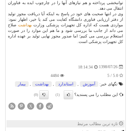
توانبخشی پرداخته و هم نیازهای آنها را در چارچوب ایده به فناوران
انتقال می دهد.
وی در انتها صحبت های خود در پاسخ به اینكه آیا دریافت مجوز تولید
از دفتر ارزیابی فناوری دانشگاه كفایت می كند یا خیر، اظهار نمود:
مواردی هست كه اداره كل تجهیزات پزشكی وزارت
بهداشت
صلاح
می داند از جانب ما بررسی شود و ما هم این موارد را در صورت
استعلام بررسی می كنیم؛ اما صدور مجوز نهایی تولید بر عهده اداره
كل تجهیزات پزشكی است.
1398/07/26
18:14:34
4484
5.0 / 5
تگهای خبر:
آموزش
,
استاندارد
,
بهداشت
,
بیمار
این مطلب را می پسندید؟
(0)
(1)
X
تازه ترین مطالب مرتبط