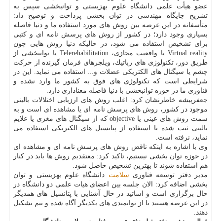
عضو هیأت علمی دانشگاه علوم بهزیستی و توانبخشی سپس به
تشریح جایگاه مهندسی در توان بخشی پرداخت و توضیح داد:
متأسفانه در این عرصه بین روش های مورد استفاده ما و دنیا فاصله
بسیاری وجود دارد؛ در كشور از روش های پرسش نامه ای و كتبی
برای تشخیص استفاده می شود، در حالیكه دنیا روش هایی چون
Virtual reality یا واقعیت مجازی، Telerehabilitation یا توانبخشی از
طریق دور، تكنولوژی های رباتیك، ویلچرهای فرمان گیرنده از حركت
چشم یا سیگنال های الكتریكی عضلات و... استفاده می نماید. این در
شرایطی است كه تكنولوژی های فوق به كشور ما وارد نشده و
فناوری ما در حوزه توانبخشی با دنیا فاصله معناداری دارد.
جعفرپیشه خاطرنشان كرد: اغلب روش های ارزیابی اختلالات بالینی
موجود در كشور، روش های پرسش نامه ای یا مشاهده ای است و به
سمت روش های عینی یا objective كه از سیگنال های مغزی یا علایم
بالینی ثبت شده با استفاده از پتانسیل های الكتریكی استفاده می
نماید، نرفته است.
وی با اشاره به اینكه ناقض روش های پرسش نامه ای و مشاهده ای
در حوزه توان بخشی نیستیم، تاكید كرد: معتقدیم روش ها باید در كنار
هم استفاده شوند تا بهترین تشخیص حاصل شود.
مدیر دفتر توسعه فناوری
سلامت
دانشگاه علوم بهزیستی و توان
بخشی اضافه كرد: الان جلسه بین اعضای هیات علمی دو دانشگاه در
حال برگزاری است و اساتید در حال آشنایی با پتانسیل های همدیگر
در این عرصه هستند تا از توانمندی های یكدیگر آگاه شده و تیم تشكیل
دهند.