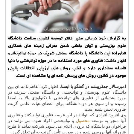
به گزارش خود درمانی مدیر دفتر توسعه فناوری سلامت دانشگاه
علوم بهزیستی و توان بخشی ضمن معرفی زمینه های همكاری
فناورانه این دانشگاه با دانشگاه صنعتی شریف در حوزه توانبخشی،
اظهار داشت: فناوری های مورد استفاده ما در حوزه توانبخشی با دنیا
فاصله معناداری دارد و اغلب روش های ارزیابی اختلالات بالینی
موجود در كشور، روش های پرسش نامه ای یا مشاهده ای است.
امیرسالار جعفرپیشه در گفتگو با ایسنا،
اظهار كرد:
تفاهم نامه ای بین
دانشگاه علوم بهزیستی و توانبخشی و دانشگاه صنعتی شریف در
مورد پشتیبانی از فناوری های توانبخشی با تكنولوژی بالا به امضا
رسیده و از سوی هر دو دانشگاه، برای اعضای هیات علمی گرنت
فناوری تعیین شده است.
وی افزود: افرادی كه بتوانند در این عرصه فناوری تولید كنند و فناوری
آنها منجر به توسعه
محصول
و توانبخشی افراد شود، می توانند در
فراخوان دو دانشگاه كه بزودی اعلام می شود، شركت نمایند تا طرح
فناورانه آنها بررسی شده و در صورت تأیید، گرنت به آن تعلق گیرد.