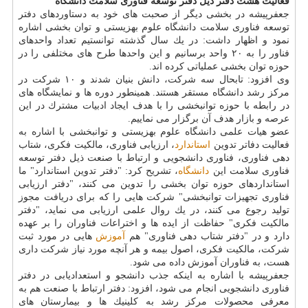
فعالیت هشت دفتر ذیل دفتر توسعه فناوری سلامت دانشگاه
جعفرپیشه در بخشی دیگر از صحبت های خود به دستاوردهای دفتر
توسعه فناوری سلامت دانشگاه علوم بهزیستی و توان بخشی اشاره
نمود و اظهار داشت: در یك سال گذشته توانستیم تعداد واحدهای
فناور را به ۲۰ واحد برسانیم و این واحدها طرح های مختلفی را در
حوزه توان بخشی عملیاتی كرده اند.
وی افزود: تابحال سه شركت، دانش بنیان شدند و ۱۰ شركت در
مركز رشد دانشگاه مستقر هستند. همینطور دوره ها و نمایشگاه های
در رابطه با حوزه توانبخشی را با هدف ایجاد ادبیات مشترك در این
عرصه و بازار هدف آن برگزار می نماییم.
عضو هیات علمی دانشگاه علوم بهزیستی و توانبخشی با اشاره به
فعالیت دفاتر تدوین
استاندارد
، ارزیابی فناوری، مالكیت فكری، شتاب
دهی فناوری، فناوری دانشجویی و ارتباط با صنعت ذیل دفتر توسعه
فناوری سلامت این
دانشگاه
، تشریح كرد: "دفتر تدوین استاندارد" ما
استانداردهای حوزه توان بخشی را تدوین می كنند، "دفتر ارزیابی
فناوری تجهیزات توانبخشی" شركت هایی را كه برای دریافت مجوز
تولید رجوع می كنند، در یك روال علمی ارزیابی می نماید، "دفتر
مالكیت فكری" حفاظت از ایده ها و اختراعات فناوران را بر عهده
دارد و در "دفتر شتاب دهی فناوری" هم
آموزش
هایی در مورد ثبت
شركت، مالكیت فكری، اصول بیمه و هر آنچه مورد نیاز شركت داری
هست، به فناوران آموزش داده می شود.
جعفرپیشه با اشاره به اینكه جذب دانشجو و استعدادیابی در دفتر
فناوری دانشجویی انجام می شود، افزود: دفتر ارتباط با صنعت هم به
معرفی محصولات مركز رشد به كلینیك ها و بیمارستان های