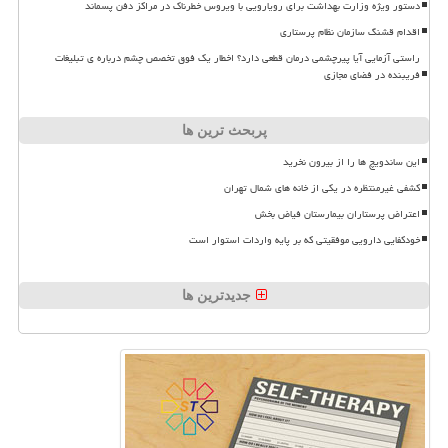
دستور ویژه وزارت بهداشت برای رویارویی با ویروس خطرناک در مراکز دفن پسماند
اقدام قشنگ سازمان نظام پرستاری
راستی آزمایی آیا پیرچشمی درمان قطعی دارد؟ اخطار یک فوق تخصص چشم درباره ی تبلیغات
فریبنده در فضای مجازی
پربحث ترین ها
این ساندویچ ها را از بیرون نخرید
کشفی غیرمنتظره در یکی از خانه های شمال تهران
اعتراض پرستاران بیمارستان فیاض بخش
خودکفایی دارویی موفقیتی که بر پایه واردات استوار است
جدیدترین ها