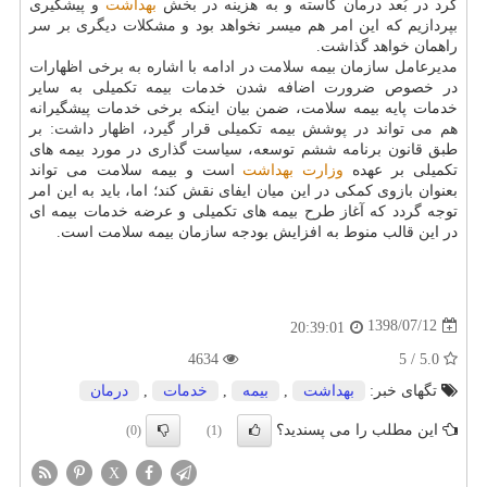
كرد در بُعد درمان كاسته و به هزینه در بخش
بهداشت
و پیشگیری
بپردازیم كه این امر هم میسر نخواهد بود و مشكلات دیگری بر سر
راهمان خواهد گذاشت.
مدیرعامل سازمان بیمه سلامت در ادامه با اشاره به برخی اظهارات
در خصوص ضرورت اضافه شدن خدمات بیمه تكمیلی به سایر
خدمات پایه بیمه سلامت، ضمن بیان اینكه برخی خدمات پیشگیرانه
هم می تواند در پوشش بیمه تكمیلی قرار گیرد، اظهار داشت: بر
طبق قانون برنامه ششم توسعه، سیاست گذاری در مورد بیمه های
تكمیلی بر عهده
وزارت بهداشت
است و بیمه سلامت می تواند
بعنوان بازوی كمكی در این میان ایفای نقش كند؛ اما، باید به این امر
توجه گردد كه آغاز طرح بیمه های تكمیلی و عرضه خدمات بیمه ای
در این قالب منوط به افزایش بودجه سازمان بیمه سلامت است.
1398/07/12
20:39:01
4634
5.0 / 5
تگهای خبر:
بهداشت
,
بیمه
,
خدمات
,
درمان
این مطلب را می پسندید؟
(0)
(1)
X