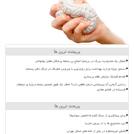
پربیننده ترین ها
جنجال یک محدودیت بزرگ در بریتانیا اجماع بی سابقه پزشکان مقابل نوجوانان
دستور ویژه وزارت بهداشت برای رویارویی با ویروس خطرناک در مراکز دفن پسماند
اقدام قشنگ سازمان نظام پرستاری
راستی آزمایی آیا پیرچشمی درمان قطعی دارد؟ اخطار یک فوق تخصص چشم درباره ی تبلیغات
فریبنده در فضای مجازی
پربحث ترین ها
برای پیشگیری از سنگ کلیه ماءالشعیر بنوشیم؟
این ساندویچ ها را از بیرون نخرید
کشفی غیرمنتظره در یکی از خانه های شمال تهران