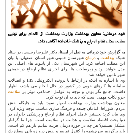
خود درمانی: معاون بهداشت وزارت بهداشت از اقدام برای نهایی
سازی مدل نظام ارجاع و پزشك خانواده آگاهی داد.
به گزارش خود درمانی به نقل از ایسنا،
دكتر علیرضا رییسی، در ستاد
شبكه
بهداشت
و
درمان
شهرستان خمینی شهر استان اصفهان، با بیان
این مطلب اضافه كرد: این شهرستان یكی از پایلوت های اصلی این
مدل خواهد بود و زیرساخت ها برای اجرای نظام ارجاع در خمینی
شهر تامین خواهد شد.
وی با اشاره به اینكه در ارتباط با پرونده الكترونیك، HIS و اتصالات
سامانه ها كارهای خوبی در كشور در حال انجام می باشد، اظهار
داشت: جامع نگر بودن و توجه به عوامل اجتماعی موثر بر
سلامت
جزو نكات مهمی است كه باید به آن توجه كرد.
معاون بهداشت وزارت بهداشت اظهار نمود: باید به جایگاه نقش
مردم، شوراها، امامان جمعه و فرهنگ سازی مناسب توجه ویژه كرد.
وی بیان كرد: نخستین عامل اجرای نظام ارجاع و پزشكی خانواده در
دنیا بحث اقتصاد سلامت و عدالت در سلامت است. چرا ما گرفتار
مشكل هستیم؟ هر چه در حوزه درمان هزینه نماییم باز هم كم است.
باید برگردیم سرچشمه را كنترل نماییم و نقش دروازه بانی سطح یك