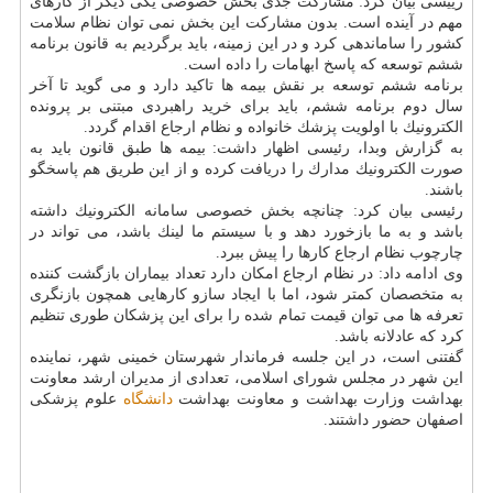
رییسی بیان كرد: مشاركت جدی بخش خصوصی یكی دیگر از كارهای
مهم در آینده است. بدون مشاركت این بخش نمی توان نظام سلامت
كشور را ساماندهی كرد و در این زمینه، باید برگردیم به قانون برنامه
ششم توسعه كه پاسخ ابهامات را داده است.
برنامه ششم توسعه بر نقش بیمه ها تاكید دارد و می گوید تا آخر
سال دوم برنامه ششم، باید برای خرید راهبردی مبتنی بر پرونده
الكترونیك با اولویت پزشك خانواده و نظام ارجاع اقدام گردد.
به گزارش وبدا، رئیسی اظهار داشت: بیمه ها طبق قانون باید به
صورت الكترونیك مدارك را دریافت كرده و از این طریق هم پاسخگو
باشند.
رئیسی بیان كرد: چنانچه بخش خصوصی سامانه الكترونیك داشته
باشد و به ما بازخورد دهد و با سیستم ما لینك باشد، می تواند در
چارچوب نظام ارجاع كارها را پیش ببرد.
وی ادامه داد: در نظام ارجاع امكان دارد تعداد بیماران بازگشت كننده
به متخصصان كمتر شود، اما با ایجاد سازو كارهایی همچون بازنگری
تعرفه ها می توان قیمت تمام شده را برای این پزشكان طوری تنظیم
كرد كه عادلانه باشد.
گفتنی است، در این جلسه فرماندار شهرستان خمینی شهر، نماینده
این شهر در مجلس شورای اسلامی، تعدادی از مدیران ارشد معاونت
بهداشت وزارت بهداشت و معاونت بهداشت
دانشگاه
علوم پزشكی
اصفهان حضور داشتند.