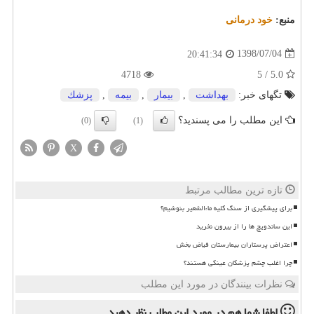
منبع:
خود درمانی
1398/07/04
20:41:34
4718
5.0 / 5
تگهای خبر:
بهداشت
,
بیمار
,
بیمه
,
پزشك
این مطلب را می پسندید؟
(0)
(1)
X
تازه ترین مطالب مرتبط
برای پیشگیری از سنگ کلیه ماءالشعیر بنوشیم؟
این ساندویچ ها را از بیرون نخرید
اعتراض پرستاران بیمارستان فیاض بخش
چرا اغلب چشم پزشکان عینکی هستند؟
نظرات بینندگان در مورد این مطلب
لطفا شما هم
در مورد این مطلب
نظر دهید