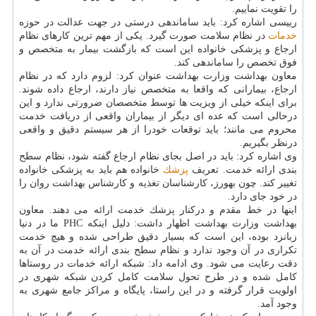
را تقویت نماییم.
رییسی اشاره كرد: باید ساماندهی درستی در جهت عدالت در حوزه
خدمات
در نظام سلامت صورت گیرد. یكی از مهم ترین كارهای نظام
ارجاع و پزشكی خانواده این است كه بازگشت بیمار به متخصص و
فوق تخصص را ساماندهی كند.
معاون بهداشت وزارت بهداشت عنوان كرد: لزوم دارد كه در نظام
ارجاع، بیمارانی كه واقعا به متخصص نیاز دارند، ارجاع داده شوند.
برای اینكه خیلی از ویزیت ها توسط متخصصان ضرورتی ندارد و این
درحالی است كه عده ای دیگر از بیماران واقعی از دریافت خدمت
محروم می مانند؛ باید توقعات خودرا از هر سیستم دقیق و واقعی
درنظر بگیریم.
وی اشاره كرد: باید در اصل بجای نظام ارجاع گفته شود، نظام سطح
بندی ارائه خدمت. تعریف
پزشك
خانواده هم باید به پزشكی خانواده
تغییر كند. چون بهورز، كارشناسان تغذیه و كارشناس بهداشت روان را
در خود جای دارد.
اینها در خط مقدم و دركنار پزشك خدمت ارائه می دهند. معاون
بهداشت وزارت بهداشت اظهار داشت: دلیل اینكه PHC ما در دنیا
زبانزد بوده، این است كه بسیار دقیق طراحی شده و هیچ خدمت
تكراری در آن وجود ندارد و نظام سطح بندی ارائه خدمت در آن به
دقت رعایت می شود. وی ادامه داد: شبكه ارائه خدمات در روستاها
كامل شده و در طرح تحول سلامت كامل كردن شبكه شهری در
اولویت قرار گرفته و در این راستا، پایگاه و مراكز جامع شهری به
وجود آمد.