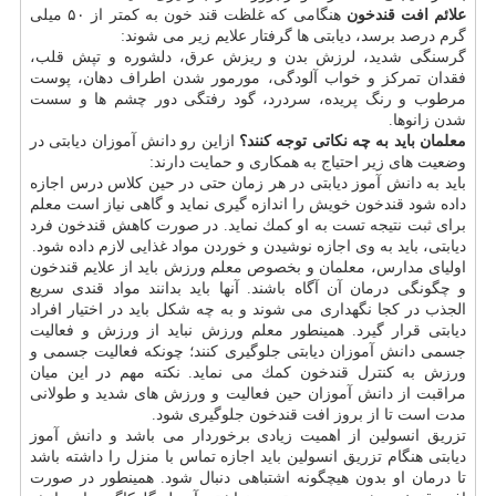
علائم افت قندخون
هنگامی كه غلظت قند خون به كمتر از ۵۰ میلی
گرم درصد برسد، دیابتی ها گرفتار علایم زیر می شوند:
گرسنگی شدید، لرزش بدن و ریزش عرق، دلشوره و تپش قلب،
فقدان تمركز و خواب آلودگی، مورمور شدن اطراف دهان، پوست
مرطوب و رنگ پریده، سردرد، گود رفتگی دور چشم ها و سست
شدن زانوها.
معلمان باید به چه نكاتی توجه كنند؟
ازاین رو دانش آموزان دیابتی در
وضعیت های زیر احتیاج به همكاری و حمایت دارند:
باید به دانش آموز دیابتی در هر زمان حتی در حین كلاس درس اجازه
داده شود قندخون خویش را اندازه گیری نماید و گاهی نیاز است معلم
برای ثبت نتیجه تست به او كمك نماید. در صورت كاهش قندخون فرد
دیابتی، باید به وی اجازه نوشیدن و خوردن مواد غذایی لازم داده شود.
اولیای مدارس، معلمان و بخصوص معلم ورزش باید از علایم قندخون
و چگونگی درمان آن آگاه باشند. آنها باید بدانند مواد قندی سریع
الجذب در كجا نگهداری می شوند و به چه شكل باید در اختیار افراد
دیابتی قرار گیرد. همینطور معلم ورزش نباید از ورزش و فعالیت
جسمی دانش آموزان دیابتی جلوگیری كنند؛ چونكه فعالیت جسمی و
ورزش به كنترل قندخون كمك می نماید. نكته مهم در این میان
مراقبت از دانش آموزان حین فعالیت و ورزش های شدید و طولانی
مدت است تا از بروز افت قندخون جلوگیری شود.
تزریق انسولین از اهمیت زیادی برخوردار می باشد و دانش آموز
دیابتی هنگام تزریق انسولین باید اجازه تماس با منزل را داشته باشد
تا درمان او بدون هیچگونه اشتباهی دنبال شود. همینطور در صورت