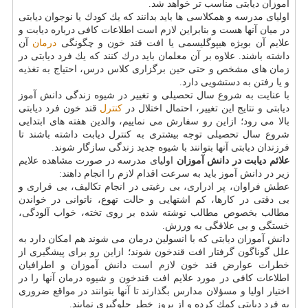
آموزان دیابتی مناسب تر خواهد شد.
اولیای مدرسه و همكلاسی ها باید بدانند كه یك كودك یا نوجوان دیابتی
در میان آنها هست و بنابراین لازم است اطلاعات كافی درباره دیابت و
علایم آن بویژه هیپوگلیسمی یا افت قند خون و چگونگی
درمان
آن
داشته باشند. علاوه بر آن معلمان باید درك كنند كه یك فرد دیابتی در
زمان های مشخص و حتی حین برگزاری كلاس درس، احتیاج به تغذیه
و یا رفتن به دستشویی دارد.
با عنایت به شروع سال تحصیلی و تغییر در شیوه زندگی دانش آموز
دیابتی و نتایج این تغییر، احتمال اختلال در
كنترل
قند خون فرد دیابتی
بالا می رود؛ ازاین رو سفارش می نماییم، والدین هفته های ابتدایی
شروع سال تحصیلی توجه بیشتری به كنترل دیابت داشته باشند تا
فرزندان دیابتی آنها بتوانند با شیوه جدید زندگی سازگار شوند.
علائم دیابت در دانش آموزان
اولیای مدرسه در صورت مشاهده علایم
زیر در دانش آموز باید به سرعت اقدام لازم را انجام داهند:
عطش فراوان، پر ادراری، بی رغبتی در انجام تكالیف، بی قراری و
بی دقتی در كارها، كم اشتهایی و حالت تهوع، ناتوانی در خواندن
مطالب بخصوص مطالب نوشته شده بر روی تخته، خواب آلودگی،
خستگی و بی علاقگی به ورزش.
دانش آموزان دیابتی كه با انسولین درمان می شوند هم امكان دارد به
علل گوناگون گرفتار افت قندخون شوند؛ ازاین رو برای پیشگیری از
خطرات عوارض قند خون لازم است دانش آموزان و اطرافیان
اطلاعات كافی در مورد علایم افت قندخون و شیوه درمان آنها را در
اختیار اولیا و مسؤلان مدارس بگذارند تا آنها بتوانند در مواقع ضروری
به فرد دیابتی كمك كرده و از بروز خطر جلوگیری نمایند.