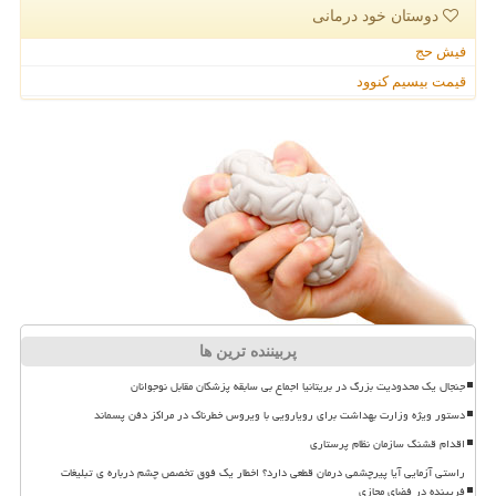
دوستان خود درمانی
فیش حج
قیمت بیسیم کنوود
پربیننده ترین ها
جنجال یک محدودیت بزرگ در بریتانیا اجماع بی سابقه پزشکان مقابل نوجوانان
دستور ویژه وزارت بهداشت برای رویارویی با ویروس خطرناک در مراکز دفن پسماند
اقدام قشنگ سازمان نظام پرستاری
راستی آزمایی آیا پیرچشمی درمان قطعی دارد؟ اخطار یک فوق تخصص چشم درباره ی تبلیغات
فریبنده در فضای مجازی