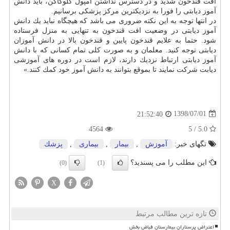
افت قندخون شدید و در دسترس نداشتن آمپول گلوكاگن، باید دانش
آموز دیابتی را فورا به نزدیكترین مركز پزشكی برسانیم.
در انتها توجه به این نكته ضروری می باشد كه هیچگاه نباید یك دانش
آموز دیابتی در وضعیت افت قندخون به تنهایی به منزل فرستاده
شود. حتما به علایم قندخون پایین و قندخون بالا در دانش آموزان
دیابتی توجه كنید. معلمان و به صورت كلی تمام كسانی كه با دانش
آموز دیابتی ارتباط نزدیك دارند، لازم است در دوره های آموزشی
دیابت شركت نمایند تا بموقع بتوانند به دانش آموز خود كمك كنند.»
1398/07/01
21:52:40
4564
5.0 / 5
تگهای خبر:
آموزش
,
بیمار
,
بیماری
,
پزشك
این مطلب را می پسندید؟
(0)
(1)
X
تازه ترین مطالب مرتبط
اعتراض پرستاران بیمارستان فیاض بخش