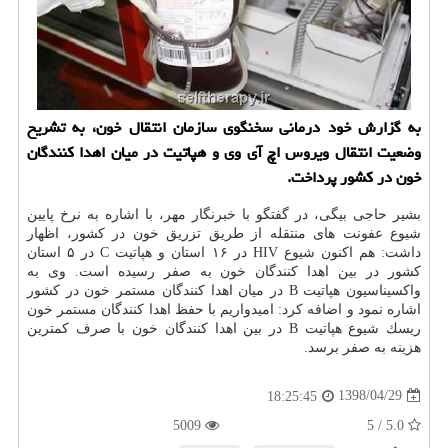
به گزارش خود درمانی سخنگوی سازمان انتقال خون، به تشریح
وضعیت انتقال ویروس اچ آی وی و هپاتیت در میان اهدا كنندگان
خون در كشور پرداخت.
بشیر حاجی بیگی، در گفتگو با خبرنگار مهر، با اشاره به نرخ پایین
شیوع عفونت های منتقله از طریق تزریق خون در كشور، اظهار
داشت: هم اكنون شیوع HIV در ۱۶ استان و هپاتیت C در ۵ استان
كشور در بین اهدا كنندگان خون به صفر رسیده است. وی به
واكسیناسیون هپاتیت B در میان اهدا كنندگان مستمر خون در كشور
اشاره نمود و اضافه كرد: امیدواریم با حفظ اهدا كنندگان مستمر خون
ریسك شیوع هپاتیت B در بین اهدا كنندگان خون با صرف كمترین
هزینه به صفر برسد.
1398/04/29
18:25:45
5009
5.0 / 5