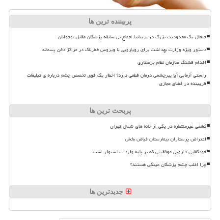
پربیننده ترین ها
جنجال یک محدودیت بزرگ در بریتانیا اجماع بی سابقه پزشکان مقابل نوجوانان
دستور ویژه وزارت بهداشت برای رویارویی با ویروس خطرناک در مراکز دفن پسماند
اقدام قشنگ سازمان نظام پرستاری
راستی آزمایی آیا پیرچشمی درمان قطعی دارد؟ اخطار یک فوق تخصص چشم درباره ی تبلیغات
فریبنده در فضای مجازی
پربحث ترین ها
کشفی غیرمنتظره در یکی از خانه های شمال تهران
اعتراض پرستاران بیمارستان فیاض بخش
خودکفایی دارویی موفقیتی که بر پایه واردات استوار است
چرا اغلب چشم پزشکان عینکی هستند؟
جدیدترین ها