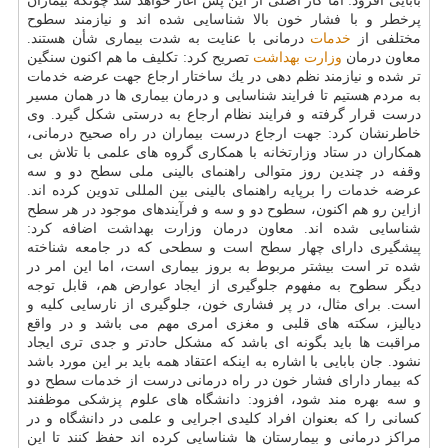
بابایی افزود: اما كار اصلی از این پس آغاز خواهد شد چونكه بیماران
پرخطر و با فشار خون بالا شناسایی شده اند و نیازمند سطوح
مختلفی از
خدمات
درمانی با عنایت به شدت بیماری شأن هستند.
معاون درمان
وزارت بهداشت
تصریح كرد: تكلیف ما هم اكنون سنگین
تر شده و نیازمند نظم دهی در یك ساختار ارجاع جهت عرضه خدمات
به مردم هستیم تا فرایند شناسایی و درمان بیماری ها در همان مسیر
درست قرار گرفته و فرایند نظام ارجاع به درستی شكل گیرد. وی
خاطرنشان كرد: جهت ارجاع درست بیماران در راه صحیح درمانی،
همكاران در ستاد وزارتخانه با همكاری گروه های علمی با تلاش بی
وقفه در چندین روز متوالی راهنمای بالینی ملی سطح دو و سه
عرضه خدمات را برپایه راهنمای بالینی بین المللی تدوین كرده اند.
ازاین رو هم اكنون، سطوح دو و سه و فرآیندهای موجود در هر سطح
شناسایی شده اند. معاون درمان وزارت بهداشت اضافه كرد:
پیشگیری دارای چهار سطح است و سطحی كه در جامعه شناخته
شده تر است بیشتر مربوط به بروز بیماری است، اما این امر در
دیگر سطوح به مفهوم جلوگیری از ایجاد عوارض هم، قابل توجه
است. برای مثال، در پر فشاری خون، جلوگیری از نارسایی كلیه و
دیالیز، سكته های قلبی و مغزی امری مهم می باشد و در واقع
مراقبت ها باید بگونه ای باشد كه مشكل حادتر و جدی تری ایجاد
نشود. جان بابایی با اشاره به اینكه اعتقاد همه باید بر این مورد باشد
كه بیمار دارای فشار خون در راه درمانی درست از خدمات سطح دو
و سه بهره مند شود، افزود: دانشگاه های علوم پزشكی موظفند
كسانی را كه بعنوان افراد كلیدی اجرایی و علمی در دانشگاه و در
مراكز درمانی و بیمارستان ها شناسایی كرده اند حفظ كنند تا این