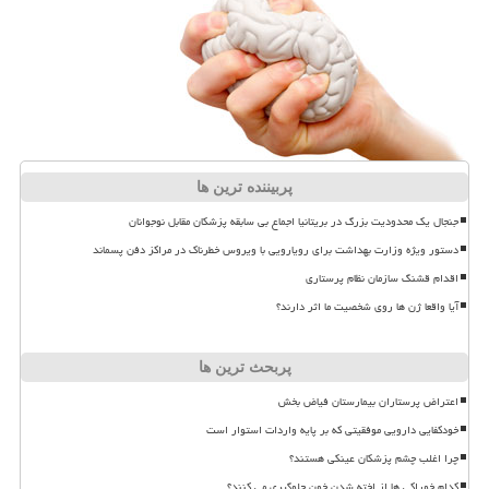
پربیننده ترین ها
جنجال یک محدودیت بزرگ در بریتانیا اجماع بی سابقه پزشکان مقابل نوجوانان
دستور ویژه وزارت بهداشت برای رویارویی با ویروس خطرناک در مراکز دفن پسماند
اقدام قشنگ سازمان نظام پرستاری
آیا واقعا ژن ها روی شخصیت ما اثر دارند؟
پربحث ترین ها
اعتراض پرستاران بیمارستان فیاض بخش
خودکفایی دارویی موفقیتی که بر پایه واردات استوار است
چرا اغلب چشم پزشکان عینکی هستند؟
کدام خوراکی ها از لخته شدن خون جلوگیری می کنند؟