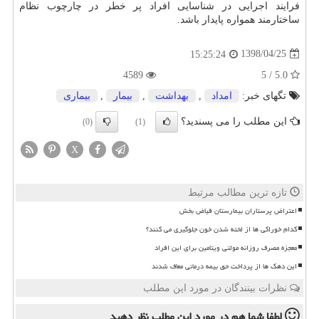
فرایند اجرایی در شناسایی افراد پر خطر در چارچوب نظام
ساختارمند همواره پایدار باشد.
1398/04/25
15:25:24
4589
5.0 / 5
تگهای خبر:
امداد
,
بهداشت
,
بیمار
,
بیماری
این مطلب را می پسندید؟
(0)
(1)
X
تازه ترین مطالب مرتبط
اعتراض پرستاران بیمارستان فیاض بخش
کدام خوراکی ها از لخته شدن خون جلوگیری می کنند؟
معجزه مصرف روزانه مولتی ویتامین برای این افراد
این دهک ها از پرداخت حق بیمه درمانی معاف شدند
نظرات بینندگان در مورد این مطلب
لطفا شما هم
در مورد این مطلب
نظر دهید