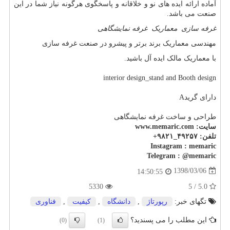
آماده ارائه ایده های نو و خلاقانه و پاسخگوی هرگونه نیاز شما در این
صنعت می باشد.
غرفه سازی
معماریک
غرفه نمایشگاهی
مهندسی معماریک برند برتر و پیشرو در صنعت غرفه سازی
با معماریک مالک ایده آل باشید.
interior design_stand and Booth design
دارای گریدA
طراحی و ساخت غرفه نمایشگاهی
سایت: www.memaric.com
تلفن: ۴۹۲۵۷_۹۸۲۱+
Instagram : memaric
Telegram : @memaric
1398/03/06
14:50:55
5330
5.0 / 5
تگهای خبر:
رپورتاژ
,
دانشگاه
,
كیفیت
,
فناوری
این مطلب را می پسندید؟
(0)
(1)