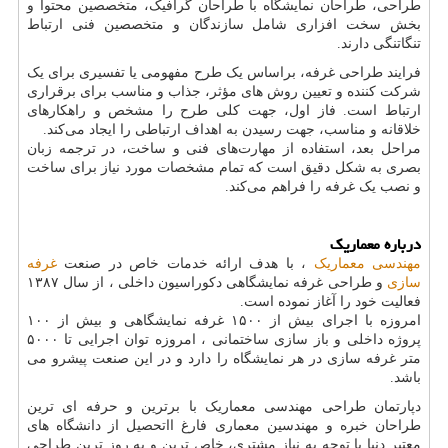
طراحی، طراحان نمایشگاه با طراحان گرافیک، متخصصین محتوا و
بخش سخت افزاری شامل سازندگان و متخصصین فنی ارتباط
تنگاتنگی دارند.
فرایند طراحی غرفه، براساس یک طرح مفهومی یا تفسیری برای یک
شرکت کننده و تعیین روش های مؤثر، جذاب و مناسب برای برقراری
ارتباط است. فاز اول، جهت کلی طرح را مشخص و راهکارهای
خلاقانه و مناسب، جهت رسیدن به اهداف ارتباطی را ایجاد می‌کند.
مراحل بعد، استفاده از مهارت‌های فنی و ساخت، در ترجمه زبان
بصری به شکل دقیق است که تمام مشخصات مورد نیاز برای ساخت
و نصب یک غرفه را فراهم می‌کند.
درباره معماریک
مهندسی معماریک
، با هدف ارائه خدمات خاص در صنعت
غرفه
سازی
و طراحی غرفه نمایشگاهی دکوراسیون داخلی ، از سال ۱۳۸۷
فعالیت خود را آغاز نموده است.
امروزه با اجرای بیش از ۱۵۰۰ غرفه نمایشگاهی و بیش از ۱۰۰
پروژه داخلی و باز سازی ساختمانی ، امروزه توان اجرایی تا ۵۰۰۰
متر غرفه سازی در هر نمایشگاه را دارد و در این صنعت پیشرو می
باشد.
دپارتمان طراحی مهندسی معماریک با برترین و حرفه ای ترین
طراحان خبره و مهندسین معماری فارغ ااتحصیل از دانشگاه های
معتبر دنیا با توجه به نیاز مشتری، خاص ترین و به روز ترین طراحی