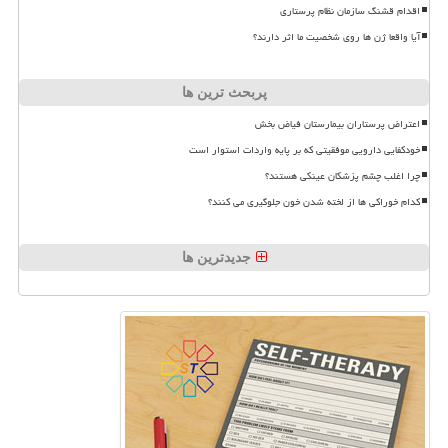
اقدام قشنگ سازمان نظام پرستاری
آیا واقعا ژن ها روی شخصیت ما اثر دارند؟
پربحث ترین ها
اعتراض پرستاران بیمارستان فیاض بخش
خودکفایی دارویی موفقیتی که بر پایه واردات استوار است
چرا اغلب چشم پزشکان عینکی هستند؟
کدام خوراکی ها از لخته شدن خون جلوگیری می کنند؟
جدیدترین ها