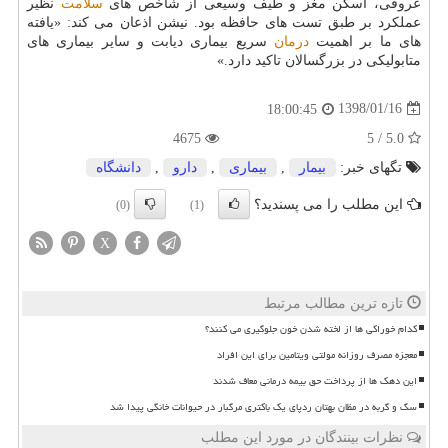
عروقی، اسكن مغز و طیف وسیعی از شاخص های
سلامت
نظیر
عملكرد بر طبق تست های حافظه بود. نیشن اذعان می كند: «یافته
های ما بر اهمیت
درمان
سریع بیماری دیابت و سایر بیماری های
متابولیكی در بزرگسالان تاكید دارد.»
1398/01/16
18:00:45
4675
5.0 / 5
تگهای خبر:
بیمار
,
بیماری
,
دارو
,
دانشگاه
این مطلب را می پسندید؟
(0)
(1)
X
تازه ترین مطالب مرتبط
کدام خوراکی ها از لخته شدن خون جلوگیری می کنند؟
معجزه مصرف روزانه مولتی ویتامین برای این افراد
این دهک ها از پرداخت حق بیمه درمانی معاف شدند
سگ و گربه در مظان بهتان ردپای یک باکتری مرگبار در حیوانات خانگی پیدا شد
نظرات بینندگان در مورد این مطلب