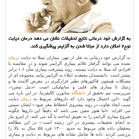
به گزارش خود درمانی نتایج تحقیقات نشان می دهد درمان دیابت
نوع۲ امكان دارد از مبتلا شدن به آلزایمر پیشگیری كند.
به گزارش خود درمانی به نقل از مهر، بیماران مبتلا به دیابت
درمان
نشده می توانند گرفتار علائم بیماری آلزایمر شوند و در مقایسه با
افرادی كه مبتلا به دیابت نیستند، روند پیشرفت بیماری شأن ۱.۶ برابر
بیشتر است. دانشمندان معتقدند ابتلاء به آلزایمر پیامد مجموعه ای از
مشكلات همچون فاكتورهای نظیر قرارگیری در معرض آلاینده ها و
ژنتیك تا بیماری های قلبی و متابولیكی است. «دنیل نیشن»،
سرپرست تیم تحقیق از
دانشگاه
ساتورن كالیفرنیا، در این باره می
گوید: «این احتمال وجود دارد كه داروهای مربوط به
درمان
دیابت
سبب ایجاد تفاوت در روند پیشروی انحطاط مغز شود.» ایشان سپس
می افزاید: «اما هنوز معین نمی باشد كه دقیقاً این داروها چگونه
شروع بیماری الزایمر را به تعویق انداخته یا كُند می كنند، از اینرو نیاز
به انجام تحقیقات بیشتری در این زمینه است.» در این مطالعه
محققان داده های مربوط به حدود ۱۳۰۰ فرد ۵۵ سال به بالا را
بررسی كردند. داده ها شامل نشانه های مربوط به دیابت و بیماری