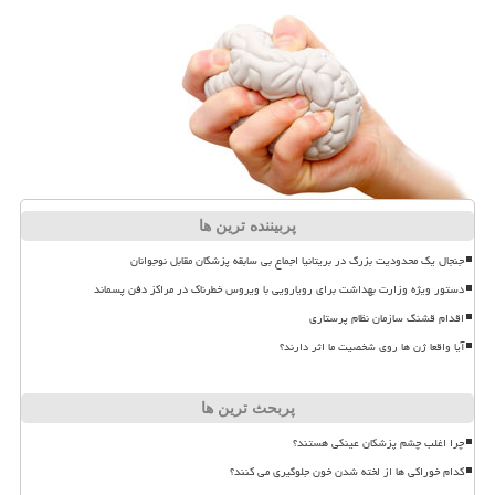
پربیننده ترین ها
جنجال یک محدودیت بزرگ در بریتانیا اجماع بی سابقه پزشکان مقابل نوجوانان
دستور ویژه وزارت بهداشت برای رویارویی با ویروس خطرناک در مراکز دفن پسماند
اقدام قشنگ سازمان نظام پرستاری
آیا واقعا ژن ها روی شخصیت ما اثر دارند؟
پربحث ترین ها
چرا اغلب چشم پزشکان عینکی هستند؟
کدام خوراکی ها از لخته شدن خون جلوگیری می کنند؟