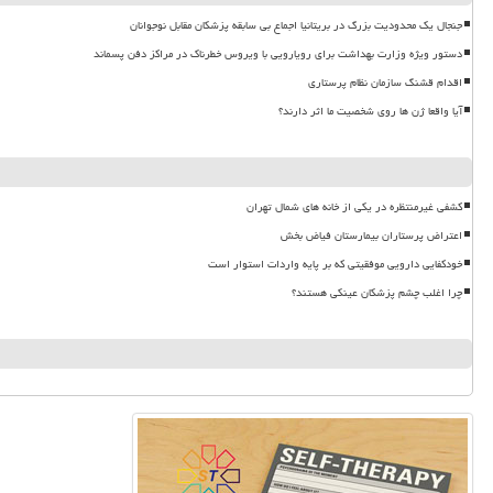
جنجال یک محدودیت بزرگ در بریتانیا اجماع بی سابقه پزشکان مقابل نوجوانان
دستور ویژه وزارت بهداشت برای رویارویی با ویروس خطرناک در مراکز دفن پسماند
اقدام قشنگ سازمان نظام پرستاری
آیا واقعا ژن ها روی شخصیت ما اثر دارند؟
کشفی غیرمنتظره در یکی از خانه های شمال تهران
اعتراض پرستاران بیمارستان فیاض بخش
خودکفایی دارویی موفقیتی که بر پایه واردات استوار است
چرا اغلب چشم پزشکان عینکی هستند؟