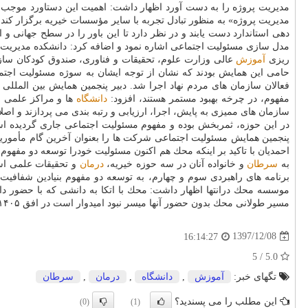
مدیریت پروژه را به دست آورد اظهار داشت: اهمیت این دستاورد موجب ش
مدیریت پروژه» به منظور تبادل تجربه با سایر مؤسسات خیریه برگزار كند
دهی استاندارد دست یابند و در نظر دارد تا این باور را در سطح جهانی و انجمن UICC و سازمان های بین المللی همكا
مدل سازی مسئولیت اجتماعی اشاره نمود و اضافه كرد: دانشكده مدیریت 
ریزی
آموزش
حامی این همایش بودند كه نشان از توجه ایشان به سوژه مسئولیت اجتما
فعالان سازمان های مردم نهاد اجرا شد. دبیر پنجمین همایش بین المللی
مفهوم، در چرخه بهبود مستمر هستند، افزود:
دانشگاه
ها و مراكز علمی فا
سازمان های ممیزی به پایش، اجرا، ارزیابی و رتبه بندی می پردازند و اصلا
در این حوزه، ثمربخش بوده و مفهوم مسئولیت اجتماعی جاری گردیده اس
پنجمین همایش مسئولیت اجتماعی شركت ها را بعنوان آخرین گام مأموریت
احمدیان با تاكید بر اینكه محك هم اكنون مسئولیت خودرا توسعه دو مفهو
به
سرطان
و خانواده آنان در سه حوزه خیریه،
درمان
و تحقیقات علمی است
برنامه های راهبردی سوم و چهارم، به توسعه دو مفهوم بنیادین شفافی
موسسه محك درانتها اظهار داشت: محك با اتكا به دانشی كه با حضور دا
مسیر طولانی محك بدون حضور آنها میسر نبود امیدوار است در افق ۱۴۰۵ و با به انتها رسیدن چهارمین برنامه استراتژیك، این دو ارزش بنیادین به شكلی ساخت یافته، عملیاتی و قابل پایش باشند.
1397/12/08
16:14:27
5.0 / 5
تگهای خبر:
آموزش
,
دانشگاه
,
درمان
,
سرطان
این مطلب را می پسندید؟
(0)
(1)