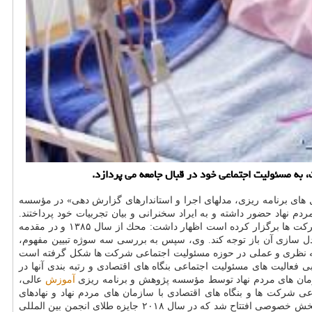
 به مسئولیت اجتماعی خود در قبال جامعه می پردازد.
های برنامه ریزی، مدلهای اجرا و استاندارهای گزارش دهی» در مؤسسه
 نهاد حضور داشته و به ایراد سخنرانی و بیان تجربیات خود پرداختند.
آراسب احمدیان مدیرعامل موسسه خیریه محك با بیان آنكه این همایش، آخرین برنامه ایست كه محك در امتداد گسترش مفهوم مسئولیت اجتماعی شركت ها برگزار كرده است اظهار داشت: محك از سال ۱۳۸۵ و در مقدمه
بیین این مفهوم در جامعه، به عملیاتی شدن و مدل سازی آن باز توجه كند. وی، سپس به بررسی سه سوژه تبیین مفهوم،
افته نظری و عملی در حوزه مسئولیت اجتماعی شركت ها شكل گرفته است
ی فعالیت های مسئولیت اجتماعی بنگاه های اقتصادی و رتبه بندی آنها در
سازمان های مردم نهاد توسط مؤسسه پژوهش و برنامه ریزی
آموزش
عالی،
ی شركت ها و بنگاه های اقتصادی با سازمان های مردم نهاد و نهادهای
اجتماعی اشاره نمود. احمدیان با بیان آنكه در امتداد عملیاتی شدن مسئولیت اجتماعی، مركز پذیره نویسی سلول های بنیادی خون ساز محك با همراهی بخش خصوصی افتتاح شد كه در سال ۲۰۱۸ جایزه طلای انجمن بین المللی