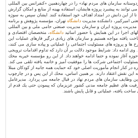
ستانه سازمان های مردم نهاد» را در چهاردهمین «كنفرانس بین المللی
ی توانند به پیشبرد پروژه هایشان، استفاده بهینه از منابع و امكان گزارش
ا از این دانش در امتداد اهداف خود استفاده كنند. ایشان سپس به سوژه
تی امیركبیر، دانشكده مدیریت
دانشگاه
تهران، مؤسسه پژوهش و برنامه
یقات و فناوری، صندوق كودكان سازمان ملل متحد (UNICEF)، انجمن بین المللی مدیریت پروژه (IPMA)، انجمن مدیریت پروژه ایران و سازمان مدیریت صنعتی حامی ملی و بین المللی
های اجرا در این همایش با حضور اساتید
دانشگاه
، متخصصان اقتصادی و
اخت یافته مواجه هستیم و سازمان های زیادی درگیر فازهای عملیات این
 ها و پروژه های مسئولیت اجتماعی را عملیاتی و پیاده سازی می كنند،
. وی ادامه داد: شرایط موجود دلالت بر آن دارد كه تداوم اقدامات ترویجی
 آغاز نموده و حتما ادامه خواهند داد. از این رو مؤسسه خیریه محك
ئولیت اجتماعی شركت ها را موفقیت آمیز و خاتمه یافته تلقی می كند.
در كنار انجام مأموریت اصلی خود كه حمایت همه جانبه از كودكان مبتلا
 این نقش اعتقاد دارند. بر همین اساس، محك از این پس و در چارچوب
ن وظایف سازمان های مردم نهاد در قبال جامعه می پردازد. مدیرعامل
 ظرفیت های عظیم جامعه مدنی كشور عزیزمان كه پیمودن حتی یك قدم از