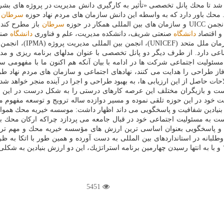
د تا محك پانل تخصصی «تأثیر به كارگیری دانش مدیریت در پروژه های بشردو
. محك باور دارد كه به واسطه این دانش سازمان های مردم نهاد حوزه
سرطان
م
ر در حوزه
سرطان
باز مطرح كند ت
و اقتصاد
دانشگاه
صنعتی شریف، دانشكده مدیریت، علم و فناوری
دانشگاه
صنع
عالی وزارت علوم، تحق
عی دارد. از طرف دیگر دو پانل تخصصی با عنوان مدلهای برنامه ریزی و مدل
 مسئولیت اجتماعی شركت ها در ادامه با بیان آنكه هم اكنون ما با مفهومی س
ز طراحی را هدایت می كنند، نهادهای اجتماعی و سازمان های مردم نهاد طرح
حات حاصل از این ارزیابی ها، به بهبود طراحی و اجرا در آینده منجر خواهد شد
ت و بازیگران مختلف این عرصه كارهای درستی را به شكل درست در این حوزه
 خود در این حوزه تلقی نموده و مسیر دوازده ساله ترویج و توسعه مفهوم مس
م بنیادین شفافیت و پاسخگویی می داند اظهار داشت: موسسه خیریه محك همواره 
 به مسئولیت اجتماعی خود در قبال جامعه می پردازد چراكه اركان محك به
ت و پاسخگویی بعنوان اساسی ترین ارزش های مؤسسه خیریه محك و مهم تری
وطلبانه در استانداردهای بین المللی به دست آورده و همین طور با اتكا به
5451