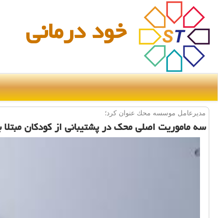
خود درمانی
مدیرعامل موسسه محك عنوان كرد؛
سه ماموریت اصلی محك در پشتیبانی از كودكان مبتلا 