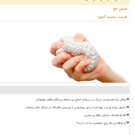
فیش حج
قیمت بیسیم کنوود
جنجال یک محدودیت بزرگ در بریتانیا اجماع بی سابقه پزشکان مقابل نوجوانان
دستور ویژه وزارت بهداشت برای رویارویی با ویروس خطرناک در مراکز دفن پسماند
اقدام قشنگ سازمان نظام پرستاری
آیا واقعا ژن ها روی شخصیت ما اثر دارند؟