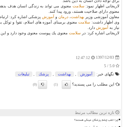
برای توجه دادن انسان به دین باشد.
لاریجانی اظهار نمود:
سلامت
معنوی می تواند به زندگی انسان هدف بدهد و 
معنوی دارای صلاحیت هستند، ورود پیدا كنند.
معاون آموزشی وزیر
بهداشت
،
درمان
و
آموزش
پزشكی اشاره كرد: ارتباط
وی اظهار داشت:
سلامت
معنوی برمبنای آموزه های اسلام، تقوا و توكل 
نیاز به
آموزش
دارد.
لاریجانی اشاره كرد: در
سلامت
معنوی یك پیوست معنوی وجود دارد و این
1397/12/03
12:47:12
5.0 / 5
تگهای خبر:
آموزش
,
بهداشت
,
پزشك
,
تبلیغات
این مطلب را می پسندید؟
(0)
(1)
تازه ترین مطالب مرتبط
چرا اغلب چشم پزشکان عینکی هستند؟