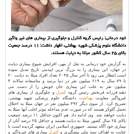
خود درمانی: رئیس گروه كنترل و جلوگیری از بیماری های غیر واگیر
دانشگاه علوم پزشكی شهید بهشتی، اظهار داشت: ۱۱ درصد جمعیت
بالای ۲۵ سال كشور مبتلا به دیابت هستند.
به گزارش خود درمانی به نقل از مهر، افزایش شیوع بیماری دیابت
در جهان، این بیماری را به بزرگ ترین اپیدمی تاریخ تبدیل نموده
است.انتظار می رود تا آخر سال ۲۰۴۵ تعداد افراد مبتلا به دیابت ۲۰
تا ۷۹ سال به ۶۱۹ میلیون نفر در دنیا برسد و متاسفانه سالانه ۴
میلیون نفر به علت این بیماری جان خویش را از دست می
دهند.فرزانه فربخش رئیس گروه
كنترل
و جلوگیری از بیماری های
غیرواگیر معاونت
بهداشت
دانشگاه علوم پزشكی شهید بهشتی،
تصریح كرد:. از سوی دیگر ۳۹۲ میلیون نفر در جهان مبتلا به اختلال
تحمل گلوكز هستند كه در صورت عدم مداخله موثر اغلب آنها مبتلا به
دیابت خواهند شد. وی ادامه داد: هم اكنون حداقل ۱۱ درصد جمعیت
بالای ۲۵ سال كشور مبتلا به دیابت هستند و حداقل ۲۵ درصد آنان از
بیماری خود آگاه نیستند. جمهوری اسلامی ایران متعهد گردیده است با
عنایت به اهداف سند ملی پیشگیری و
كنترل
بیماری های غیرواگیر و