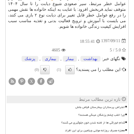
عوامل خطر مرتبط، سیر صعودی شیوع دیابت را تا سال ۱۴۰۴
متوقف نماید.فربخش افزود: با عنایت به اینكه خانواده ها نقش مهمی
را در رفع عوامل خطر قابل تغییر برای دیابت نوع ۲ بازی می كنند،
می بایست با آموزش و ترویج فعالیت بدنی و تغذیه مناسب سبب
افزایش كیفیت زندگی خانواده ها شویم.
1397/09/11
18:55:41
4605
5.0 / 5
تگهای خبر:
بهداشت
,
بیمار
,
بیماری
,
پزشك
این مطلب را می پسندید؟
(0)
(1)
X
تازه ترین مطالب مرتبط
اعتراض پرستاران بیمارستان فیاض بخش
چرا اغلب چشم پزشکان عینکی هستند؟
کدام خوراکی ها از لخته شدن خون جلوگیری می کنند؟
معجزه مصرف روزانه مولتی ویتامین برای این افراد