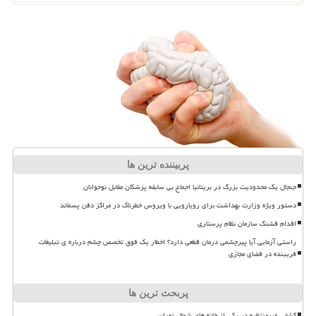
پربیننده ترین ها
جنجال یک محدودیت بزرگ در بریتانیا اجماع بی سابقه پزشکان مقابل نوجوانان
دستور ویژه وزارت بهداشت برای رویارویی با ویروس خطرناک در مراکز دفن پسماند
اقدام قشنگ سازمان نظام پرستاری
راستی آزمایی آیا پیرچشمی درمان قطعی دارد؟ اخطار یک فوق تخصص چشم درباره ی تبلیغات
فریبنده در فضای مجازی
پربحث ترین ها
کشفی غیرمنتظره در یکی از خانه های شمال تهران