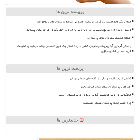
پربیننده ترین ها
جنجال یک محدودیت بزرگ در بریتانیا اجماع بی سابقه پزشکان مقابل نوجوانان
دستور ویژه وزارت بهداشت برای رویارویی با ویروس خطرناک در مراکز دفن پسماند
اقدام قشنگ سازمان نظام پرستاری
راستی آزمایی آیا پیرچشمی درمان قطعی دارد؟ اخطار یک فوق تخصص چشم درباره ی تبلیغات
فریبنده در فضای مجازی
پربحث ترین ها
کشفی غیرمنتظره در یکی از خانه های شمال تهران
اعتراض پرستاران بیمارستان فیاض بخش
خودکفایی دارویی موفقیتی که بر پایه واردات استوار است
چرا اغلب چشم پزشکان عینکی هستند؟
جدیدترین ها