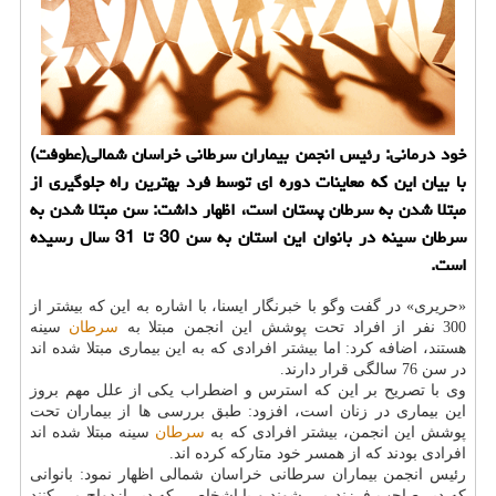
خود درمانی: رئیس انجمن بیماران سرطانی خراسان شمالی(عطوفت)
با بیان این كه معاینات دوره ای توسط فرد بهترین راه جلوگیری از
مبتلا شدن به سرطان پستان است، اظهار داشت: سن مبتلا شدن به
سرطان سینه در بانوان این استان به سن 30 تا 31 سال رسیده
است.
«حریری» در گفت وگو با خبرنگار ایسنا، با اشاره به این كه بیشتر از
300 نفر از افراد تحت پوشش این انجمن مبتلا به
سرطان
سینه
هستند، اضافه كرد: اما بیشتر افرادی كه به این بیماری مبتلا شده اند
در سن 76 سالگی قرار دارند.
وی با تصریح بر این كه استرس و اضطراب یكی از علل مهم بروز
این بیماری در زنان است، افزود: طبق بررسی ها از بیماران تحت
پوشش این انجمن، بیشتر افرادی كه به
سرطان
سینه مبتلا شده اند
افرادی بودند كه از همسر خود متاركه كرده اند.
رئیس انجمن بیماران سرطانی خراسان شمالی اظهار نمود: بانوانی
كه دیر صاحب فرزند می شوند و یا اشخاصی كه دیر ازدواج می كنند