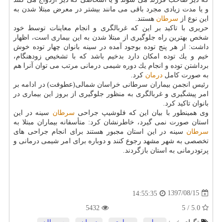
و یا مدت زیادی مجرد باقی می مانند بیشتر در معرض مبتلا شدن به
این نوع از
سرطان
هستند.
حریری با تاكید بر این كه غربالگری و انجام معاینات توسط خود
شخص بهترین راه جلوگیری از مبتلا شدن به این بیماری است، اظهار
داشت: از هر پنج توده بوجود آمده در سینه بانوان چهار توده خوش
خیم و یك توده امكان دارد بدخیم باشد كه با تشخیص زودهنگام،
برداشتن توده و انجام یك دوره شیمی درمانی مرتب می توان آنرا هم
به صورت كامل
درمان
كرد.
رئیس انجمن بیماران سرطانی خراسان شمالی(عطوفت) در ادامه بر
امر پیشگیری و غربالگری به منظور جلوگیری از بروز این بیماری در
بانوان تاكید كرد.
وی همینطور با بیان این كه فلوشیپ جراحی
سرطان
سینه در این
استان صورت نمی گیرد، خاطرنشان كرد: متأسفانه بیماران مبتلا به
سرطان
سینه در این استان مجبور هستند برای انجام جراحی های
تخصصی به شهر مشهد رجوع كنند و دوباره برای امر شیمی درمانی و
پرتودرمانی به استان بازگردند.
1397/08/15
14:55:35
5432
5.0 / 5