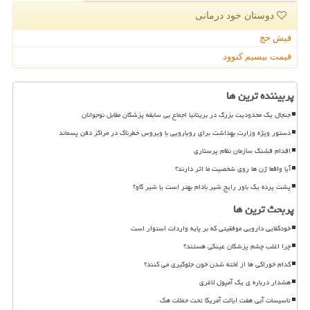
دوستان خود درمانی
فیش حج
قیمت بیسیم کنوود
پربیننده ترین ها
جنجال یک محدودیت بزرگ در بریتانیا اجماع بی سابقه پزشکان مقابل نوجوانان
دستور ویژه وزارت بهداشت برای رویارویی با ویروس خطرناک در مراکز دفن پسماند
اقدام قشنگ سازمان نظام پرستاری
آیا واقعا ژن ها روی شخصیت ما اثر دارند؟
پشت پرده یک باور رایج شیر بادام بهتر است یا شیر گاو؟
پربحث ترین ها
خودکفایی دارویی موفقیتی که بر پایه واردات استوار است
چرا اغلب چشم پزشکان عینکی هستند؟
کدام خوراکی ها از لخته شدن خون جلوگیری می کنند؟
هشدار درباره ی یک آمپول لاغری
تاسیسات آبی هفت ایالت آمریکا تحت حملات هک