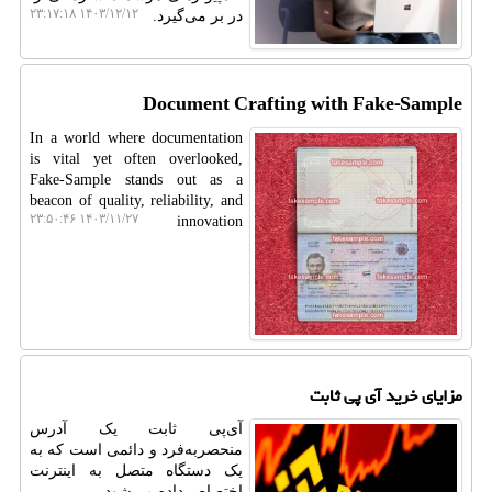
۱۴۰۳/۱۲/۱۲ ۲۳:۱۷:۱۸
در بر می‌گیرد.
Document Crafting with Fake-Sample
In a world where documentation
is vital yet often overlooked,
Fake-Sample stands out as a
beacon of quality, reliability, and
۱۴۰۳/۱۱/۲۷ ۲۳:۵۰:۴۶
innovation
مزایای خرید آی پی ثابت
آی‌پی ثابت یک آدرس
منحصربه‌فرد و دائمی است که به
یک دستگاه متصل به اینترنت
اختصاص داده می‌شود.