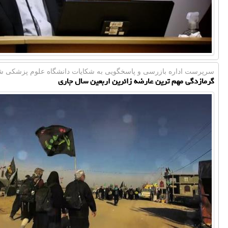
سرپرست اداره بازرسی و پاسخگویی به شكایات دانشگاه علوم پزشكی شه
گرمازدگی مهم ترین عارضه زائرین اربعین سال جاری